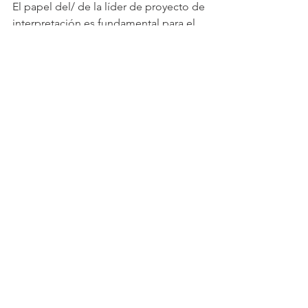
El papel del/ de la líder de proyecto de 
interpretación es fundamental para el 
éxito de cada evento y está claro que 
incorporar esta responsabilidad en el 
último momento no es una opción. 
Debe participar desde el principio.
En inTERP contamos con uno de los 
mejores servicios de gestión de 
proyectos, el mejor equipo para 
eventos presenciales multilingües, las 
mejores plataformas de RSI o ISaD y un 
equipo de intérpretes de primera 
clase: todos los elementos que 
garantizan un servicio profesional y de 
alta calidad.
Link del post original: 
https://blog.ablio.com/the-role-of-the-
translation-manager-in-a-simultaneous-