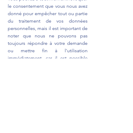
le consentement que vous nous avez
donné pour empêcher tout ou partie
du traitement de vos données
personnelles, mais il est important de
noter que nous ne pouvons pas
toujours répondre à votre demande
ou mettre fin à l'utilisation
immédiatement, car il est possible
que, pour certaines obligations
légales, le contrôleur soit tenu de
continuer à traiter vos données
personnelles. De même, vous devez
tenir compte du fait que, pour
certaines finalités, la révocation de
votre consentement impliquera que
nous ne serons pas en mesure de
continuer à vous fournir le service
et/ou l'attention demandés, ou la fin